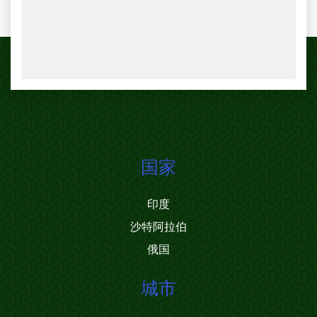
国家
印度
沙特阿拉伯
俄国
城市