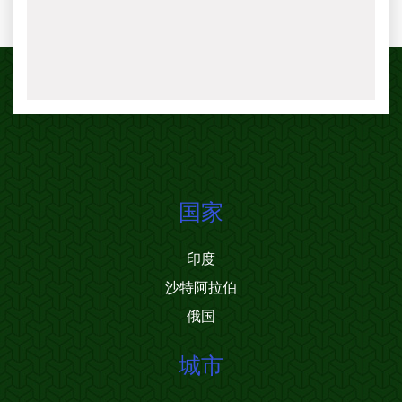
国家
印度
沙特阿拉伯
俄国
城市