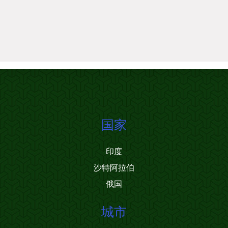
国家
印度
沙特阿拉伯
俄国
城市