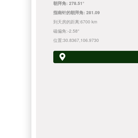
朝拜角:
278.51°
指南针的朝拜角:
281.09
到天房的距离:
6700 km
磁偏角:
-2.58°
位置:
30.8367
,
106.9730