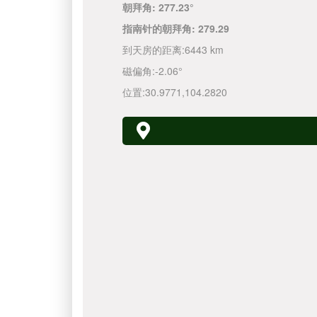
朝拜角:
277.23°
指南针的朝拜角:
279.29
到天房的距离:
6443 km
磁偏角:
-2.06°
位置:
30.9771
,
104.2820