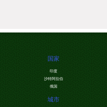
国家
印度
沙特阿拉伯
俄国
城市