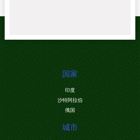
国家
印度
沙特阿拉伯
俄国
城市