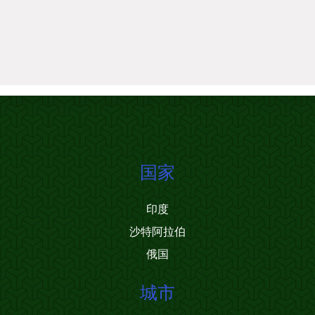
国家
印度
沙特阿拉伯
俄国
城市