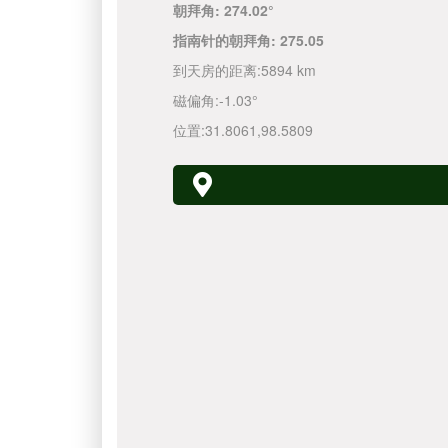
朝拜角:
274.02°
指南针的朝拜角:
275.05
到天房的距离:
5894 km
磁偏角:
-1.03°
位置:
31.8061
,
98.5809