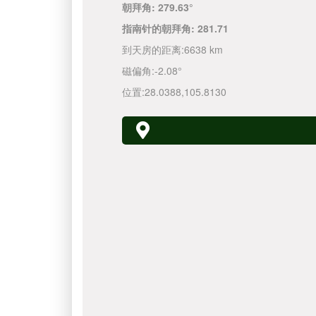
朝拜角:
279.63°
指南针的朝拜角:
281.71
到天房的距离:
6638 km
磁偏角:
-2.08°
位置:
28.0388
,
105.8130