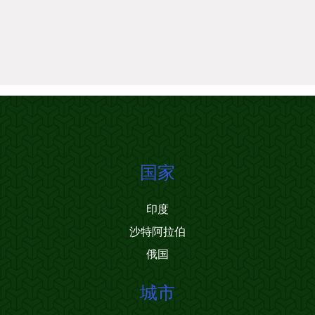
国家
印度
沙特阿拉伯
俄国
城市