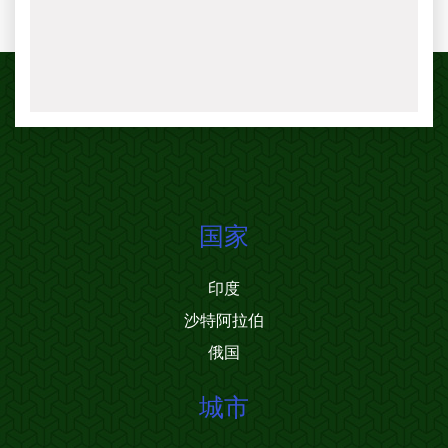
国家
印度
沙特阿拉伯
俄国
城市