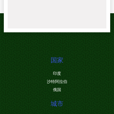
国家
印度
沙特阿拉伯
俄国
城市