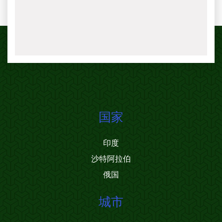
国家
印度
沙特阿拉伯
俄国
城市