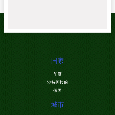
国家
印度
沙特阿拉伯
俄国
城市