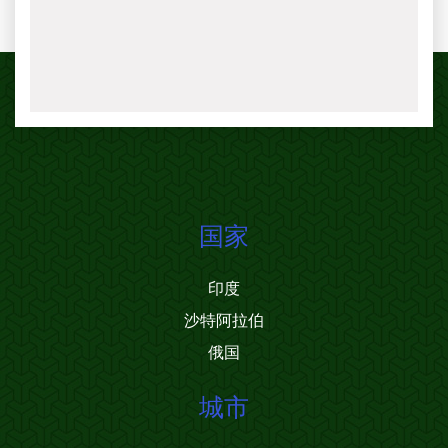
国家
印度
沙特阿拉伯
俄国
城市