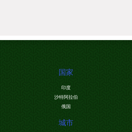
国家
印度
沙特阿拉伯
俄国
城市