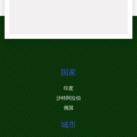
国家
印度
沙特阿拉伯
俄国
城市