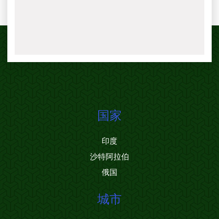
国家
印度
沙特阿拉伯
俄国
城市