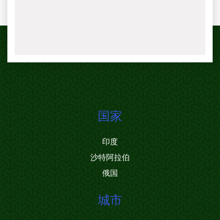
国家
印度
沙特阿拉伯
俄国
城市