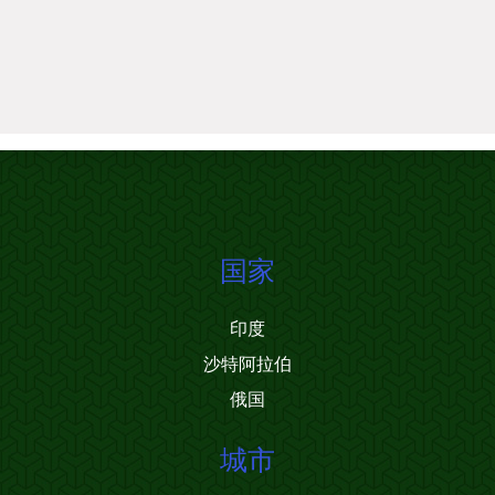
国家
印度
沙特阿拉伯
俄国
城市