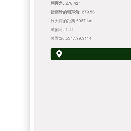
朝拜角:
278.42°
指南针的朝拜角:
279.56
到天房的距离:
6087 km
磁偏角:
-1.14°
位置:
26.5347
,
99.9114