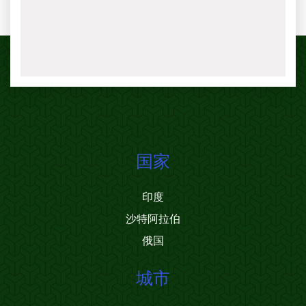
国家
印度
沙特阿拉伯
俄国
城市