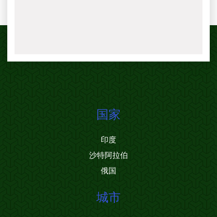
国家
印度
沙特阿拉伯
俄国
城市