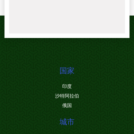
国家
印度
沙特阿拉伯
俄国
城市