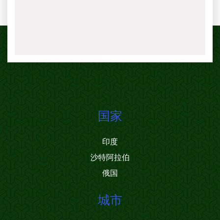
国家
印度
沙特阿拉伯
俄国
城市