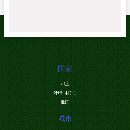
国家
印度
沙特阿拉伯
俄国
城市