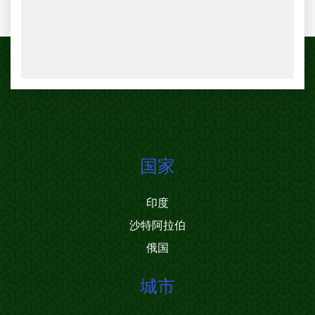
国家
印度
沙特阿拉伯
俄国
城市