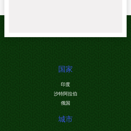
国家
印度
沙特阿拉伯
俄国
城市