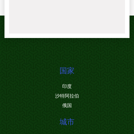
国家
印度
沙特阿拉伯
俄国
城市