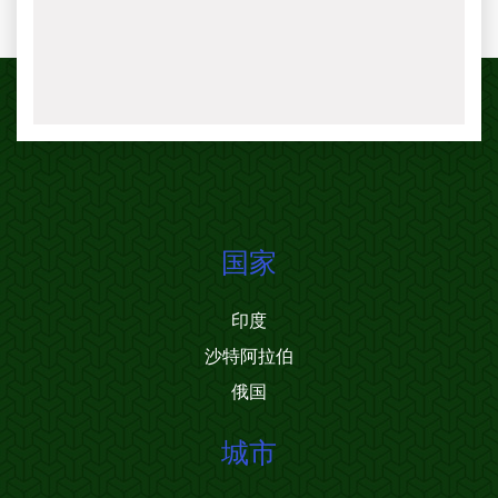
国家
印度
沙特阿拉伯
俄国
城市