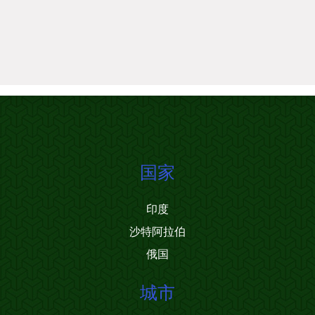
国家
印度
沙特阿拉伯
俄国
城市