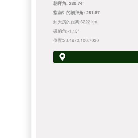
朝拜角:
280.74°
指南针的朝拜角:
281.87
到天房的距离:
6222 km
磁偏角:
-1.13°
位置:
23.4970
,
100.7030