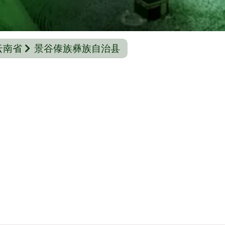
云南省
景谷傣族彝族自治县