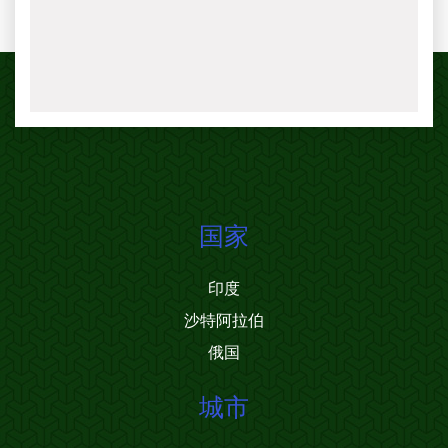
国家
印度
沙特阿拉伯
俄国
城市