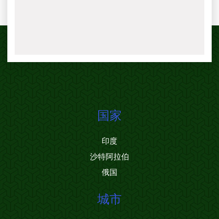
国家
印度
沙特阿拉伯
俄国
城市