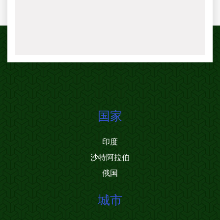
国家
印度
沙特阿拉伯
俄国
城市