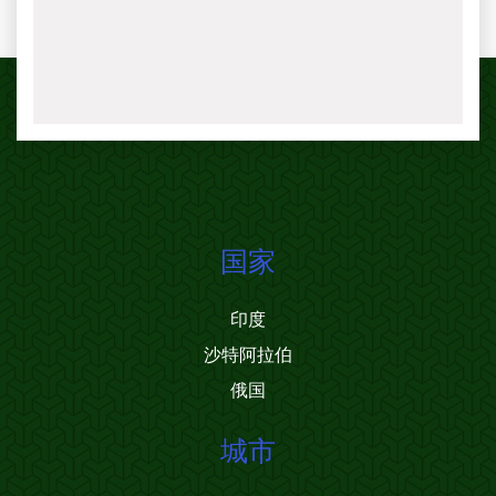
国家
印度
沙特阿拉伯
俄国
城市