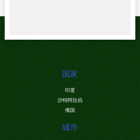
国家
印度
沙特阿拉伯
俄国
城市