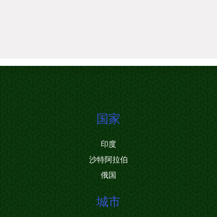
国家
印度
沙特阿拉伯
俄国
城市