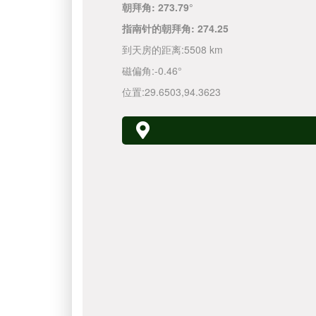
朝拜角:
273.79°
指南针的朝拜角:
274.25
到天房的距离:
5508 km
磁偏角:
-0.46°
位置:
29.6503
,
94.3623