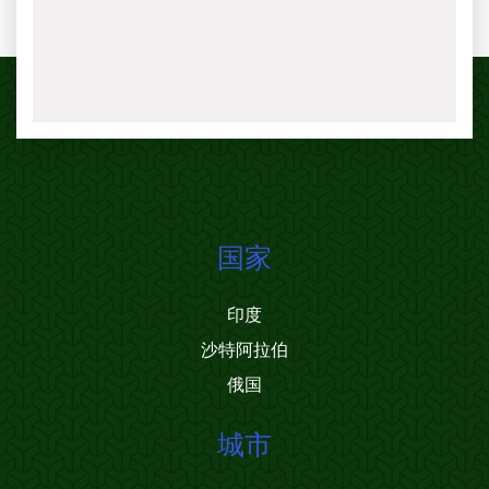
国家
印度
沙特阿拉伯
俄国
城市