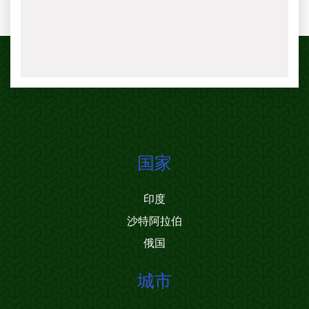
国家
印度
沙特阿拉伯
俄国
城市