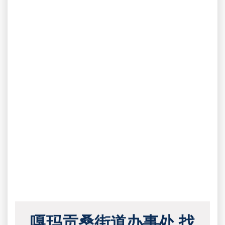
嘎玛贡桑街道办事处 找