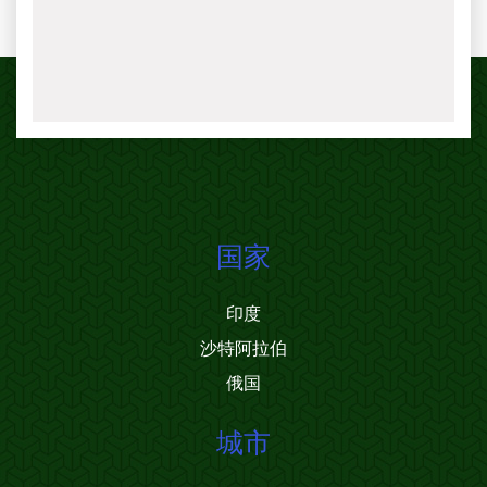
国家
印度
沙特阿拉伯
俄国
城市