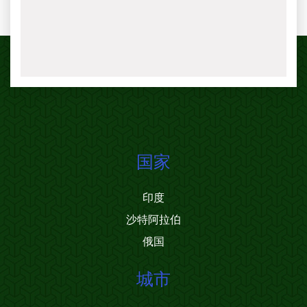
国家
印度
沙特阿拉伯
俄国
城市