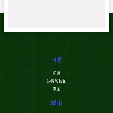
国家
印度
沙特阿拉伯
俄国
城市