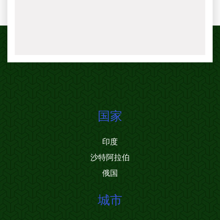
国家
印度
沙特阿拉伯
俄国
城市