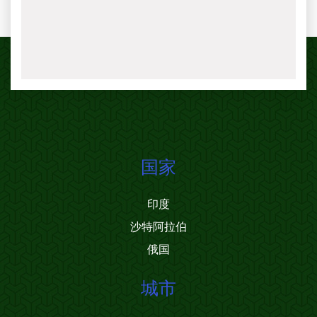
国家
印度
沙特阿拉伯
俄国
城市