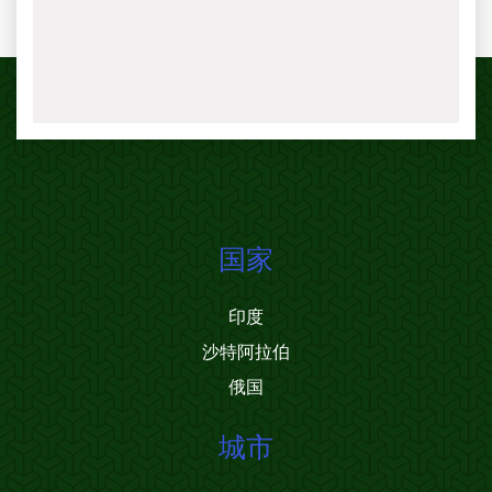
国家
印度
沙特阿拉伯
俄国
城市