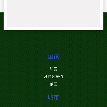
国家
印度
沙特阿拉伯
俄国
城市