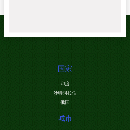
国家
印度
沙特阿拉伯
俄国
城市