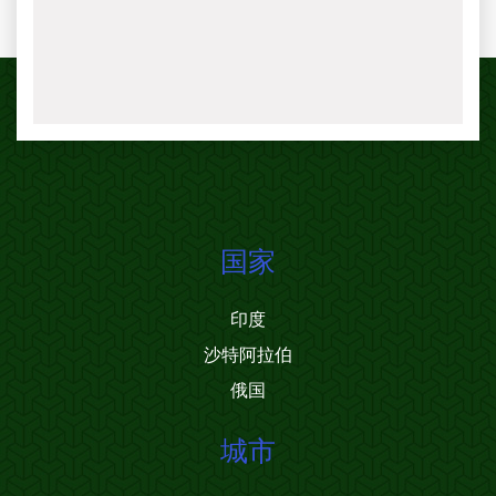
国家
印度
沙特阿拉伯
俄国
城市