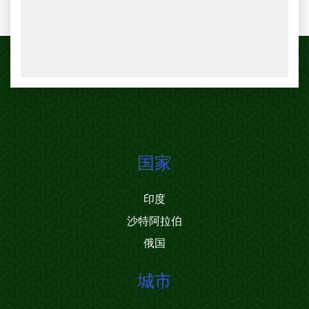
国家
印度
沙特阿拉伯
俄国
城市