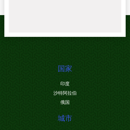
国家
印度
沙特阿拉伯
俄国
城市