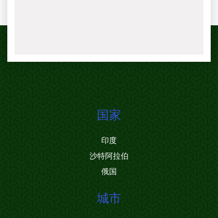
国家
印度
沙特阿拉伯
俄国
城市