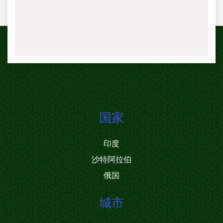
国家
印度
沙特阿拉伯
俄国
城市