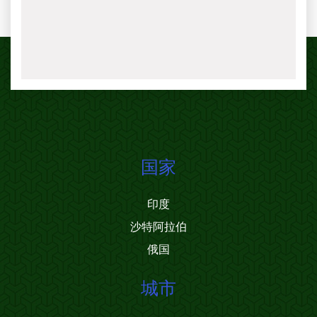
国家
印度
沙特阿拉伯
俄国
城市